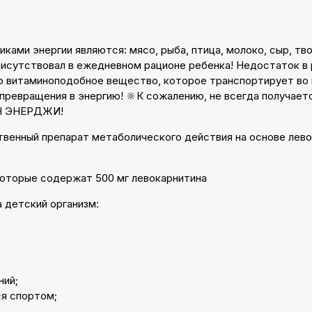
ами энергии являются: мясо, рыба, птица, молоко, сыр, тв
присутствовал в ежедневном рационе ребенка! Недостаток в
о витаминоподобное вещество, которое транспортирует во 
 превращения в энергию! 🔆К сожалению, не всегда получает
РН ЭНЕРДЖИ!
нный препарат метаболического действия на основе левока
которые содержат 500 мг левокарнитина
детский организм:
ний;
я спортом;