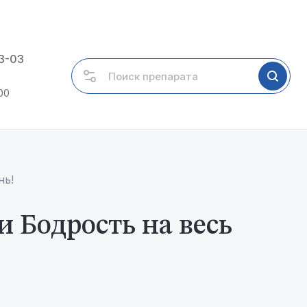
03-03
00
нь!
 Бодрость на весь