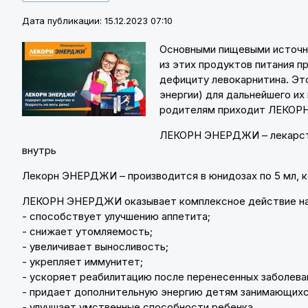
Дата публикации: 15.12.2023 07:10
Основными пищевыми источник
из этих продуктов питания 
дефициту левокарнитина. Эт
энергии) для дальнейшего их
родителям приходит ЛЕКО
ЛЕКОРН ЭНЕРДЖИ – лекарстве
внутрь
Лекорн ЭНЕРДЖИ – производится в юнидозах по 5 мл, 
ЛЕКОРН ЭНЕРДЖИ оказывает комплексное действие на 
- способствует улучшению аппетита;
- снижает утомляемость;
- увеличивает выносливость;
- укрепляет иммунитет;
- ускоряет реабилитацию после перенесенных заболева
- придает дополнительную энергию детям занимающихс
- улучшает умственные способности ребенка