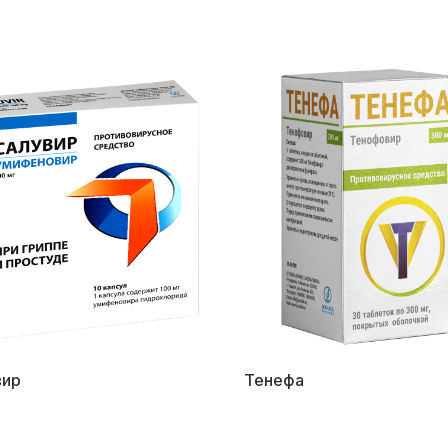
вир
Тенефа