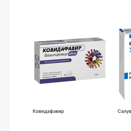
Ковидафавир
Салу