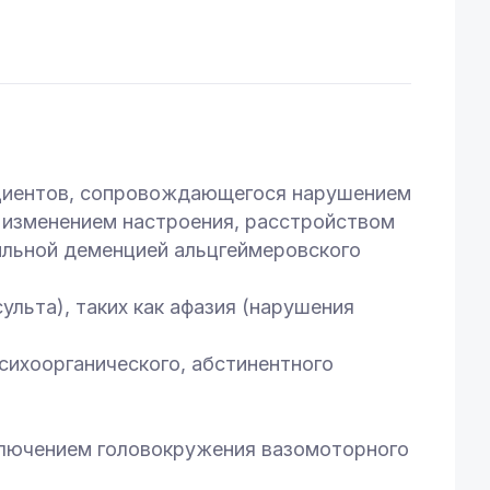
ациентов, сопровождающегося нарушением
 изменением настроения, расстройством
нильной деменцией альцгеймеровского
ульта), таких как афазия (нарушения
психоорганического, абстинентного
сключением головокружения вазомоторного