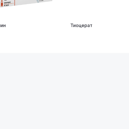
лин
Тиоцерат